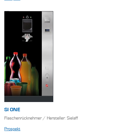
SI ONE
Flaschenrücknehmer / Hersteller: Sielaff
Prospekt