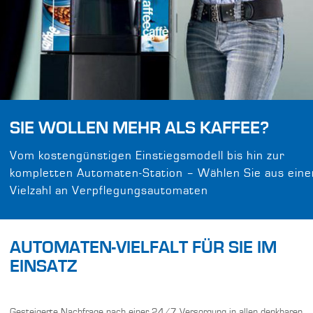
SIE WOLLEN MEHR ALS KAFFEE?
Vom kostengünstigen Einstiegsmodell bis hin zur
kompletten Automaten-Station – Wählen Sie aus eine
Vielzahl an Verpflegungsautomaten
AUTOMATEN-VIELFALT FÜR SIE IM
EINSATZ
Gesteigerte Nachfrage nach einer 24/7 Versorgung in allen denkbaren